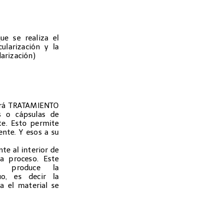
ue se realiza el
ularización y la
arización)
irá TRATAMIENTO
s o cápsulas de
e. Esto permite
ente. Y esos a su
nte al interior de
a proceso. Este
s produce la
uo, es decir la
a el material se