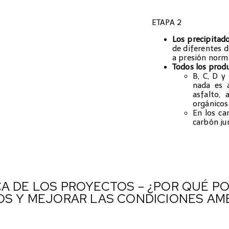
ETAPA 2
Los precipitado
de diferentes 
a presión norm
Todos los produ
B, C, D y
nada es 
asfalto, 
orgánicos
En los car
carbón ju
A DE LOS PROYECTOS – ¿POR QUÉ P
OS Y MEJORAR LAS CONDICIONES AM