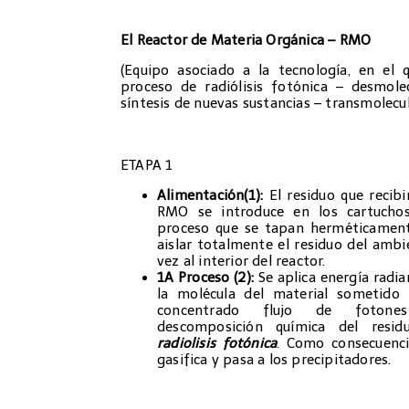
El Reactor de Materia Orgánica – RMO
(Equipo asociado a la tecnología, en el q
proceso de radiólisis fotónica – desmolec
síntesis de nuevas sustancias – transmolecul
ETAPA 1
Alimentación(1):
El residuo que recib
RMO se introduce en los cartucho
proceso que se tapan herméticament
aislar totalmente el residuo del ambi
vez al interior del reactor.
1A Proceso (2):
Se aplica energía radia
la molécula del material sometido 
concentrado flujo de fotone
descomposición química del resid
radiolisis fotónica
. Como consecuenci
gasifica y pasa a los precipitadores.