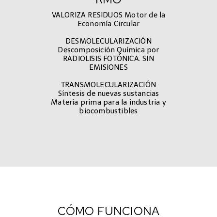
VALORIZA RESIDUOS Motor de la
Economía Circular
DESMOLECULARIZACIÓN
Carbón
Combustible eco
Descomposición Química por
RADIOLISIS FOTÓNICA. SIN
EMISIONES
TRANSMOLECULARIZACIÓN
Síntesis de nuevas sustancias
Plásticos
RAEE
Palle
Materia prima para la industria y
biocombustibles
CÓMO FUNCIONA