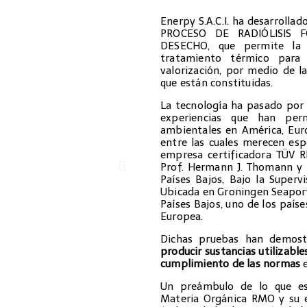
Enerpy S.A.C.I. ha desarroll
PROCESO DE RADIÓLISIS 
DESECHO, que permite la 
tratamiento térmico para
valorización, por medio de la
que están constituidas.
La tecnología ha pasado por 
experiencias que han perm
ambientales en América, Euro
entre las cuales merecen esp
empresa certificadora TÜV Rh
Prof. Hermann J. Thomann y l
Países Bajos, Bajo la Superv
Ubicada en Groningen Seaports
Países Bajos, uno de los país
Europea.
Dichas pruebas han demost
producir sustancias utilizable
cumplimiento de las normas
Un preámbulo de lo que es
Materia Orgánica RMO y su e