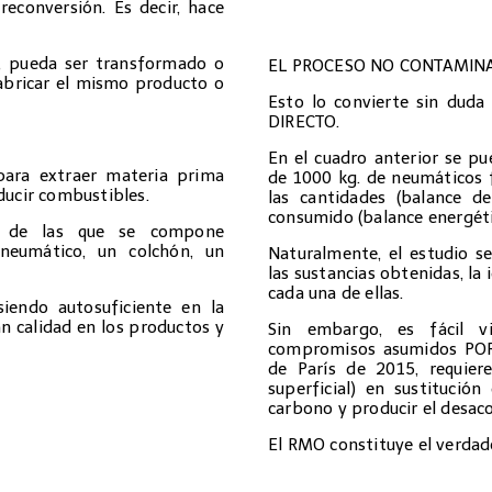
econversión. Es decir, hace
l, pueda ser transformado o
EL PROCESO NO CONTAMINA
abricar el mismo producto o
Esto lo convierte sin d
DIRECTO.
En el cuadro anterior se p
 para extraer materia prima
de 1000 kg. de neumáticos 
ducir combustibles.
las cantidades (balance d
consumido (balance energét
as de las que se compone
neumático, un colchón, un
Naturalmente, el estudio se
las sustancias obtenidas, la
cada una de ellas.
siendo autosuficiente en la
n calidad en los productos y
Sin embargo, es fácil vi
compromisos asumidos PO
de París de 2015, requier
superficial) en sustitución
carbono y producir el desaco
El RMO constituye el verdad